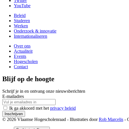
Twitter
YouTube
Beleid
Studeren
Werken
Onderzoek & innovatie
Internationaliseren
Over ons
Actualiteit
Events
Hogescholen
Contact
Blijf op de hoogte
Schrijf je in en ontvang onze nieuwsberichten
E-mailadres
Ik ga akkoord met het
privacy beleid
Inschrijven
© 2026 Vlaamse Hogescholenraad - Illustraties door
Rob Marcelis
- 