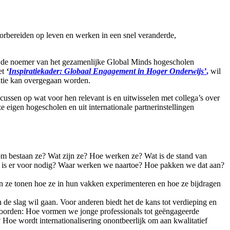
oorbereiden op leven en werken in een snel veranderde,
 de noemer van het gezamenlijke Global Minds hogescholen
et
‘
Inspiratiekader: Globaal Engagement in Hoger Onderwijs’
,
wil
tatie kan overgegaan worden.
ussen op wat voor hen relevant is en uitwisselen met collega’s over
eigen hogescholen en uit internationale partnerinstellingen
 bestaan ze? Wat zijn ze? Hoe werken ze? Wat is de stand van
 is er voor nodig? Waar werken we naartoe? Hoe pakken we dat aan?
n ze tonen hoe ze in hun vakken experimenteren en hoe ze bijdragen
 de slag wil gaan. Voor anderen biedt het de kans tot verdieping en
woorden: Hoe vormen we jonge professionals tot geëngageerde
 Hoe wordt internationalisering onontbeerlijk om aan kwalitatief