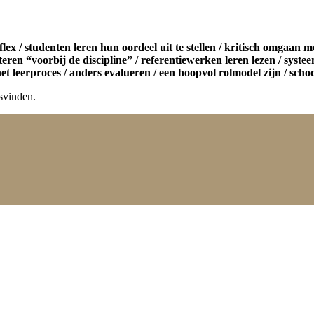
eflex / studenten leren hun oordeel uit te stellen / kritisch omgaa
teren “voorbij de discipline” / referentiewerken leren lezen / syst
het leerproces / anders evalueren / een hoopvol rolmodel zijn / sch
svinden.