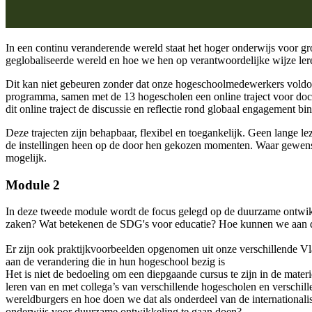
In een continu veranderende wereld staat het hoger onderwijs voor gr
geglobaliseerde wereld en hoe we hen op verantwoordelijke wijze le
Dit kan niet gebeuren zonder dat onze hogeschoolmedewerkers vold
programma, samen met de 13 hogescholen een online traject voor doc
dit online traject de discussie en reflectie rond globaal engagement
Deze trajecten zijn behapbaar, flexibel en toegankelijk. Geen lange 
de instellingen heen op de door hen gekozen momenten. Waar gewenst, 
mogelijk.
Module 2
In deze tweede module wordt de focus gelegd op de duurzame ontwik
zaken? Wat betekenen de SDG's voor educatie? Hoe kunnen we aan d
Er zijn ook praktijkvoorbeelden opgenomen uit onze verschillende V
aan de verandering die in hun hogeschool bezig is
Het is niet de bedoeling om een diepgaande cursus te zijn in de mate
leren van en met collega’s van verschillende hogescholen en versch
wereldburgers en hoe doen we dat als onderdeel van de internationali
onderwijs voor duurzame ontwikkeling te gaan doen?