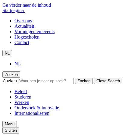
Ga verder naar de inhoud
Startpagina
Over ons
Actualiteit
Vormingen en events
Hogescholen
Contact
NL
NL
Zoeken
Zoeken
Zoeken
Close Search
Beleid
Studeren
Werken
Onderzoek & innovatie
Internationaliseren
Menu
Sluiten