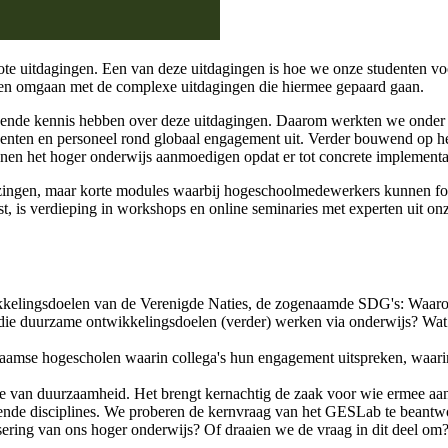
ote uitda­gingen. Een van deze uitdagingen is hoe we onze studenten v
ren omgaan met de complexe uitdagingen die hiermee gepaard gaan.
oende kennis hebben over deze uitdagingen. Daarom werkten we onder
enten en personeel rond globaal engagement uit. Verder bouwend op h
 binnen het hoger onderwijs aanmoedigen opdat er tot concrete implemen
lezingen, maar korte modules waarbij hogeschoolmedewerkers kunnen foc
is verdieping in workshops en online seminaries met experten uit onze 
kelingsdoelen van de Verenigde Naties, de zogenaamde SDG's: Waarom
ie duurzame ontwikkelingsdoelen (verder) werken via onderwijs? Wat
laamse hogescholen waarin collega's hun engagement uitspreken, waari
rie van duurzaamheid. Het brengt kernachtig de zaak voor wie ermee aan
illende disciplines. We proberen de kernvraag van het GESLab te beant
sering van ons hoger onderwijs? Of draaien we de vraag in dit deel om?