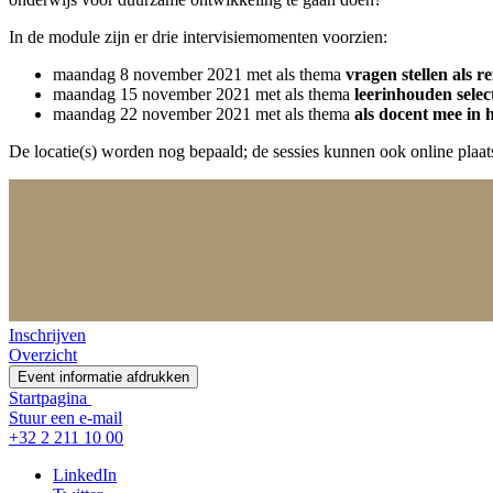
In de module zijn er drie intervisiemomenten voorzien:
maandag 8 november 2021 met als thema
vragen stellen als r
maandag 15 november 2021 met als thema
leerinhouden selec
maandag 22 november 2021 met als thema
als docent mee in 
De locatie(s) worden nog bepaald; de sessies kunnen ook online plaat
Inschrijven
Overzicht
Event informatie afdrukken
Startpagina
Stuur een e-mail
+32 2 211 10 00
LinkedIn