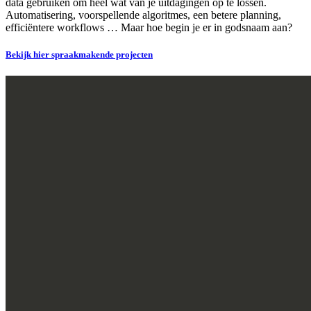
data gebruiken om heel wat van je uitdagingen op te lossen.
Automatisering, voorspellende algoritmes, een betere planning,
efficiëntere workflows … Maar hoe begin je er in godsnaam aan?
Bekijk hier spraakmakende projecten