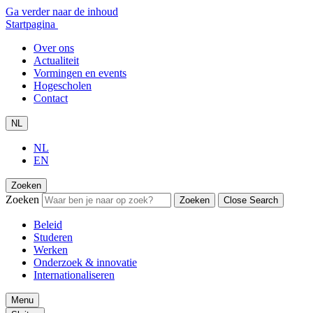
Ga verder naar de inhoud
Startpagina
Over ons
Actualiteit
Vormingen en events
Hogescholen
Contact
NL
NL
EN
Zoeken
Zoeken
Zoeken
Close Search
Beleid
Studeren
Werken
Onderzoek & innovatie
Internationaliseren
Menu