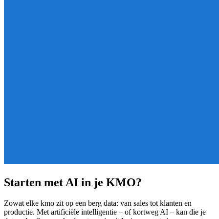
Starten met AI in je KMO?
Zowat elke kmo zit op een berg data: van sales tot klanten en
productie. Met artificiële intelligentie – of kortweg AI – kan die je